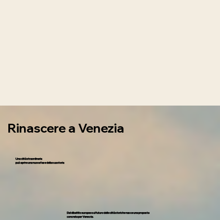
Rinascere a Venezia
Una città straordinaria
può aprire una nuova fase della sua storia
Dal dibattito europeo sul futuro delle città storiche nasce una proposta
concreta per Venezia.